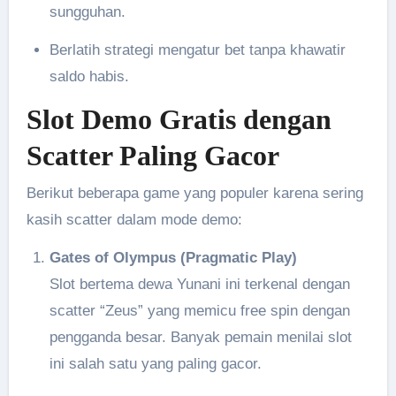
sungguhan.
Berlatih strategi mengatur bet tanpa khawatir
saldo habis.
Slot Demo Gratis dengan
Scatter Paling Gacor
Berikut beberapa game yang populer karena sering
kasih scatter dalam mode demo:
Gates of Olympus (Pragmatic Play)
Slot bertema dewa Yunani ini terkenal dengan
scatter “Zeus” yang memicu free spin dengan
pengganda besar. Banyak pemain menilai slot
ini salah satu yang paling gacor.