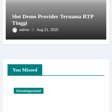
Slot Demo Provider Ternama RTP
Tinggi
admin
Aug 21, 2025
You Missed
Uncategorized