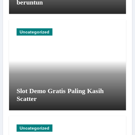
beruntun
Uncategorized
Slot Demo Gratis Paling Kasih
Scatter
Uncategorized