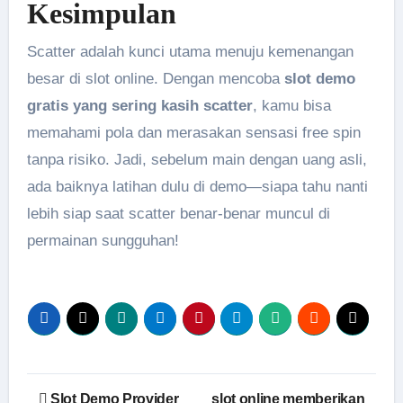
Kesimpulan
Scatter adalah kunci utama menuju kemenangan
besar di slot online. Dengan mencoba
slot demo
gratis yang sering kasih scatter
, kamu bisa
memahami pola dan merasakan sensasi free spin
tanpa risiko. Jadi, sebelum main dengan uang asli,
ada baiknya latihan dulu di demo—siapa tahu nanti
lebih siap saat scatter benar-benar muncul di
permainan sungguhan!
Post
Slot Demo Provider
slot online memberikan