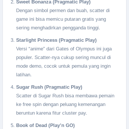
Sweet Bonanza (Pragmatic Play)
Dengan simbol permen dan buah, scatter di
game ini bisa memicu putaran gratis yang
sering menghadirkan pengganda tinggi.
Starlight Princess (Pragmatic Play)
Versi “anime” dari Gates of Olympus ini juga
populer. Scatter-nya cukup sering muncul di
mode demo, cocok untuk pemula yang ingin
latihan.
Sugar Rush (Pragmatic Play)
Scatter di Sugar Rush bisa membawa pemain
ke free spin dengan peluang kemenangan
beruntun karena fitur cluster pay.
Book of Dead (Play’n GO)